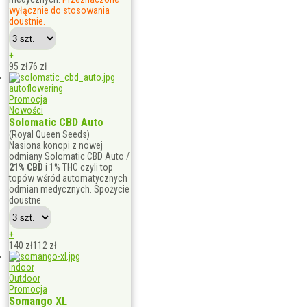
wyłącznie do stosowania
doustnie.
+
95 zł
76
zł
autoflowering
Promocja
Nowości
Solomatic CBD Auto
(Royal Queen Seeds)
Nasiona konopi z nowej
odmiany Solomatic CBD Auto /
21% CBD
i 1% THC czyli top
topów wśród automatycznych
odmian medycznych. Spożycie
doustne
+
140 zł
112
zł
Indoor
Outdoor
Promocja
Somango XL