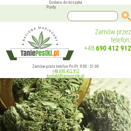
Dodano do koszyka
Pusty
Zamów przez
telefon:
+48
690 412 912
Zamów przez telefon Pn-Pt: 9:00 - 21:00
+48 690 412 912
kontakt@taniepestki.pl