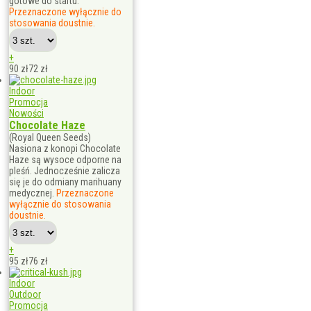
gotowe do startu.
Przeznaczone wyłącznie do
stosowania doustnie.
+
90 zł
72
zł
Indoor
Promocja
Nowości
Chocolate Haze
(Royal Queen Seeds)
Nasiona z konopi Chocolate
Haze są wysoce odporne na
pleśń. Jednocześnie zalicza
się je do odmiany marihuany
medycznej.
Przeznaczone
wyłącznie do stosowania
doustnie.
+
95 zł
76
zł
Indoor
Outdoor
Promocja