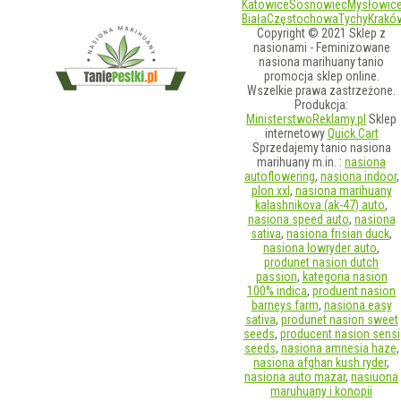
Katowice
Sosnowiec
Mysłowic
Biała
Częstochowa
Tychy
Krakó
Copyright © 2021 Sklep z
nasionami - Feminizowane
nasiona marihuany tanio
promocja sklep online.
Wszelkie prawa zastrzeżone.
Produkcja:
MinisterstwoReklamy.pl
Sklep
internetowy
Quick.Cart
Sprzedajemy tanio nasiona
marihuany m.in. :
nasiona
autoflowering
,
nasiona indoor
,
plon xxl
,
nasiona marihuany
kalashnikova (ak-47) auto
,
nasiona speed auto
,
nasiona
sativa
,
nasiona frisian duck
,
nasiona lowryder auto
,
produnet nasion dutch
passion
,
kategoria nasion
100% indica
,
produent nasion
barneys farm
,
nasiona easy
sativa
,
produnet nasion sweet
seeds
,
producent nasion sensi
seeds
,
nasiona amnesia haze
,
nasiona afghan kush ryder
,
nasiona auto mazar
,
nasiuona
maruhuany i konopii