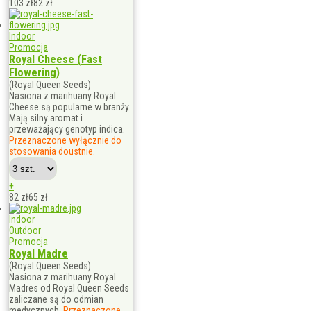
103 zł
82
zł
Indoor
Promocja
Royal Cheese (Fast
Flowering)
(Royal Queen Seeds)
Nasiona z marihuany Royal
Cheese są popularne w branży.
Mają silny aromat i
przeważający genotyp indica.
Przeznaczone wyłącznie do
stosowania doustnie.
+
82 zł
65
zł
Indoor
Outdoor
Promocja
Royal Madre
(Royal Queen Seeds)
Nasiona z marihuany Royal
Madres od Royal Queen Seeds
zaliczane są do odmian
medycznych.
Przeznaczone