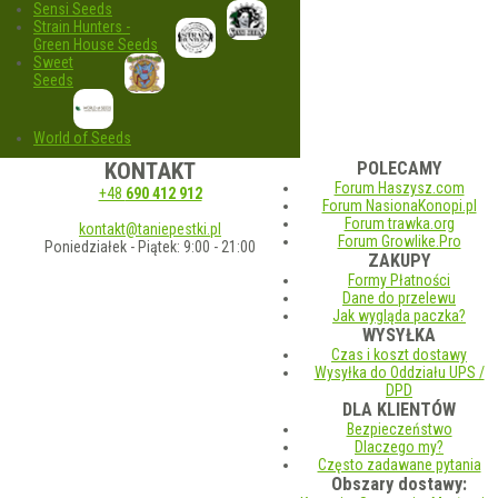
Sensi Seeds
Strain Hunters -
Green House Seeds
Sweet
Seeds
World of Seeds
KONTAKT
POLECAMY
Forum Haszysz.com
+48
690 412 912
Forum NasionaKonopi.pl
Forum trawka.org
kontakt@taniepestki.pl
Forum Growlike.Pro
Poniedziałek - Piątek: 9:00 - 21:00
ZAKUPY
Formy Płatności
Dane do przelewu
Jak wygląda paczka?
WYSYŁKA
Czas i koszt dostawy
Wysyłka do Oddziału UPS /
DPD
DLA KLIENTÓW
Bezpieczeństwo
Dlaczego my?
Często zadawane pytania
Obszary dostawy: