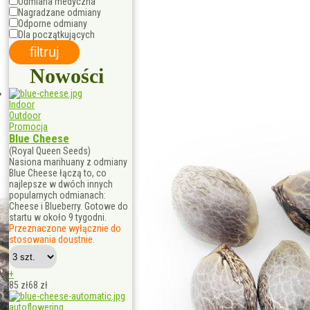
Odmiana medyczna
Nagradzane odmiany
Odporne odmiany
Dla początkujących
Nowości
Indoor
Outdoor
Promocja
Blue Cheese
(Royal Queen Seeds)
Nasiona marihuany z odmiany
Blue Cheese łączą to, co
najlepsze w dwóch innych
popularnych odmianach:
Cheese i Blueberry. Gotowe do
startu w około 9 tygodni.
Przeznaczone wyłącznie do
stosowania doustnie.
+
85 zł
68
zł
autoflowering