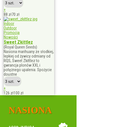
+
88 zł
70
zł
Indoor
Outdoor
Promocja
Nowości
Sweet Zkittlez
(Royal Queen Seeds)
Nasiona marihuany ze słodkiej,
lepkiej od żywicy odmiany od
RQS, Sweet Zkittlez to
gwrancja plonów XXL i
potężnego upalenia. Spożycie
doustne
+
126 zł
100
zł
NASIONA