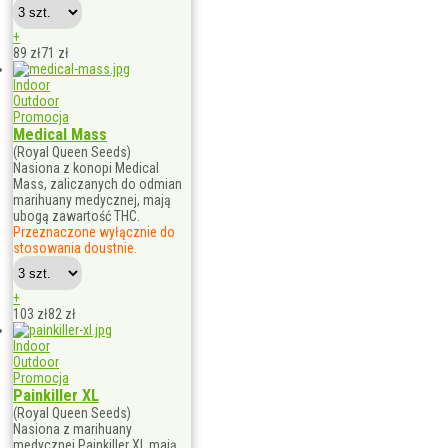
+
89 zł
71
zł
Indoor
Outdoor
Promocja
Medical Mass
(Royal Queen Seeds)
Nasiona z konopi Medical
Mass, zaliczanych do odmian
marihuany medycznej, mają
ubogą zawartość THC.
Przeznaczone wyłącznie do
stosowania doustnie.
+
103 zł
82
zł
Indoor
Outdoor
Promocja
Painkiller XL
(Royal Queen Seeds)
Nasiona z marihuany
medycznej Painkiller XL mają