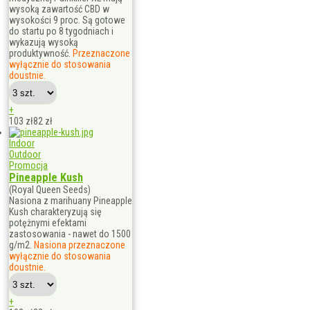
wysoką zawartość CBD w
wysokości 9 proc. Są gotowe
do startu po 8 tygodniach i
wykazują wysoką
produktywność.
Przeznaczone
wyłącznie do stosowania
doustnie.
+
103 zł
82
zł
Indoor
Outdoor
Promocja
Pineapple Kush
(Royal Queen Seeds)
Nasiona z marihuany Pineapple
Kush charakteryzują się
potężnymi efektami
zastosowania - nawet do 1500
g/m2.
Nasiona przeznaczone
wyłącznie do stosowania
doustnie.
+