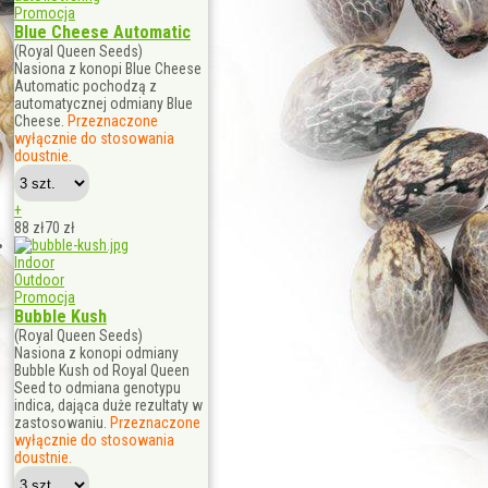
Promocja
Blue Cheese Automatic
(Royal Queen Seeds)
Nasiona z konopi Blue Cheese
Automatic pochodzą z
automatycznej odmiany Blue
Cheese.
Przeznaczone
wyłącznie do stosowania
doustnie.
+
88 zł
70
zł
Indoor
Outdoor
Promocja
Bubble Kush
(Royal Queen Seeds)
Nasiona z konopi odmiany
Bubble Kush od Royal Queen
Seed to odmiana genotypu
indica, dająca duże rezultaty w
zastosowaniu.
Przeznaczone
wyłącznie do stosowania
doustnie.