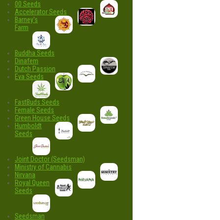
00 Seeds
Accelerator Seeds
Barney's
Farm
Buddha Seeds
Dinafem
Dutch Passion
Eva Seeds
FastBuds Seeds
Female Seeds
Green House Seeds
Humboldt
Seeds
Joint Doctor (Seedsman)
Ministry of Cannabis
Nirvana
Royal Queen
Seeds
Seedsman