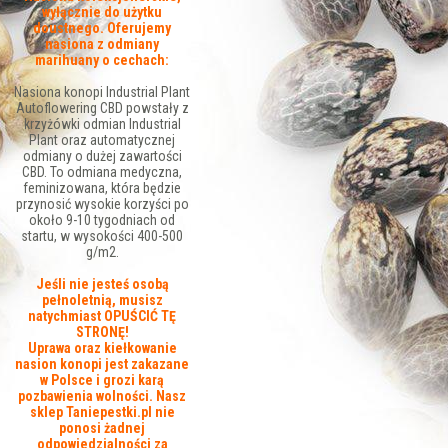
wyłącznie do użytku
doustnego. Oferujemy
nasiona z odmiany
marihuany o cechach:
Nasiona konopi Industrial Plant
Autoflowering CBD powstały z
krzyżówki odmian Industrial
Plant oraz automatycznej
odmiany o dużej zawartości
CBD. To odmiana medyczna,
feminizowana, która będzie
przynosić wysokie korzyści po
około 9-10 tygodniach od
startu, w wysokości 400-500
g/m2.
Jeśli nie jesteś osobą
pełnoletnią, musisz
natychmiast OPUŚCIĆ TĘ
STRONĘ!
Uprawa oraz kiełkowanie
nasion konopi jest zakazane
w Polsce i grozi karą
pozbawienia wolności. Nasz
sklep Taniepestki.pl nie
ponosi żadnej
odpowiedzialności za