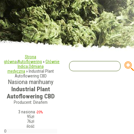
Strona
główna
|
Autoflowering
»
Głównie
Indica
,
Odmiana
medyczna
»
Industrial Plant
Autoflowering CBD
Nasiona marihuany
Industrial Plant
Autoflowering CBD
Producent: Dinafem
3 nasiona
-20%
95zł
76zł
ilość