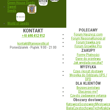
Green House Seeds
Sweet
Seeds
World of Seeds
KONTAKT
POLECAMY
Forum Haszysz.com
+48
690 412 912
Forum NasionaKonopi.pl
Forum trawka.org
kontakt@taniepestki.pl
Forum Growlike.Pro
Poniedziałek - Piątek: 9:00 - 21:00
ZAKUPY
Formy Płatności
Dane do przelewu
Jak wygląda paczka?
WYSYŁKA
Czas i koszt dostawy
Wysyłka do Oddziału UPS /
DPD
DLA KLIENTÓW
Bezpieczeństwo
Dlaczego my?
Często zadawane pytania
Obszary dostawy:
Katowice
Sosnowiec
Mysłowic
Biała
Częstochowa
Tychy
Krakó