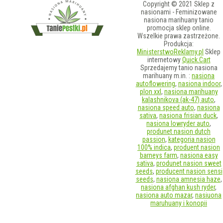
Copyright © 2021 Sklep z
nasionami - Feminizowane
nasiona marihuany tanio
promocja sklep online.
Wszelkie prawa zastrzeżone.
Produkcja:
MinisterstwoReklamy.pl
Sklep
internetowy
Quick.Cart
Sprzedajemy tanio nasiona
marihuany m.in. :
nasiona
autoflowering
,
nasiona indoor
,
plon xxl
,
nasiona marihuany
kalashnikova (ak-47) auto
,
nasiona speed auto
,
nasiona
sativa
,
nasiona frisian duck
,
nasiona lowryder auto
,
produnet nasion dutch
passion
,
kategoria nasion
100% indica
,
produent nasion
barneys farm
,
nasiona easy
sativa
,
produnet nasion sweet
seeds
,
producent nasion sensi
seeds
,
nasiona amnesia haze
,
nasiona afghan kush ryder
,
nasiona auto mazar
,
nasiuona
maruhuany i konopii