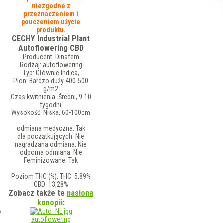
niezgodne z
przeznaczeniem i
pouczeniem użycie
produktu.
CECHY Industrial Plant
Autoflowering CBD
Producent:
Dinafem
Rodzaj:
autoflowering
Typ:
Głównie Indica,
Plon:
Bardzo duży 400-500
g/m2
Czas kwitnienia:
Średni, 9-10
tygodni
Wysokość:
Niska, 60-100cm
odmiana medyczna:
Tak
dla początkujących:
Nie
nagradzana odmiana:
Nie
odporna odmiana:
Nie
Feminizowane:
Tak
Poziom THC (%):
THC: 5,89%
CBD: 13,28%
Zobacz także te
nasiona
konopii
:
autoflowering