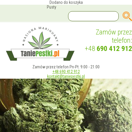
Dodano do koszyka
Pusty
Zamów przez
telefon:
+48
690 412 912
Zamów przez telefon Pn-Pt: 9:00 - 21:00
+48 690 412 912
kontakt@taniepestki.pl