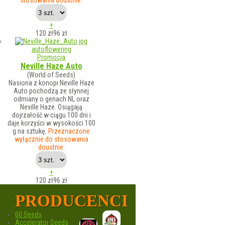
stosowania doustnie.
+
120 zł
96
zł
autoflowering
Promocja
Neville Haze Auto
(World of Seeds)
Nasiona z konopi Neville Haze
Auto pochodzą ze słynnej
odmiany o genach NL oraz
Neville Haze. Osiągają
dojrzałość w ciągu 100 dni i
daje korzyści w wysokości 100
g na sztukę.
Przeznaczone
wyłącznie do stosowania
doustnie.
+
120 zł
96
zł
PRODUCENCI
00 Seeds
Accelerator Seeds