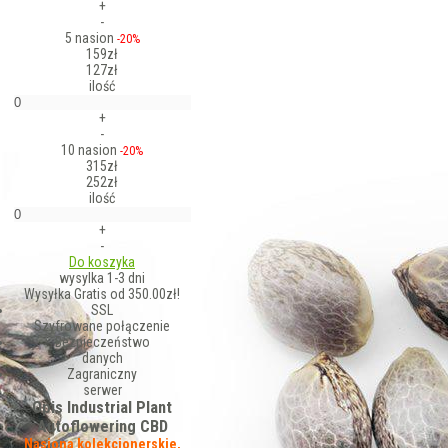
+
-
5 nasion
-20%
159zł
127zł
ilość
+
-
10 nasion
-20%
315zł
252zł
ilość
+
-
Do koszyka
wysylka 1-3 dni
Wysyłka Gratis od 350.00zł!
SSL
Szyfrowane połączenie
Bezpieczeństwo
danych
Zagraniczny
serwer
Opis Industrial Plant
Autoflowering CBD
Nasiona kolekcjonerskie,