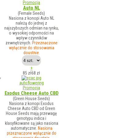
Promocja
Auto NL
(Female Seeds)
Nasiona z konopi Auto NL
należą do jednej z
najszybszych odmian na rynku,
o wysokiej odporności na
wpływ czynników
zewnętrznych.
Przeznaczone
wyłącznie do stosowania
doustnie.
+
85 zł
68
zł
autoflowering
Promocja
Exodus Cheese Auto CBD
(Green House Seeds)
Nasiona z konopi Exodus
Cheese Auto CBD od Green
House Seeds mają przewagę
genotypu indica i
klasyfikowane są jako nasiona
automatyczne.
Nasiona
przeznaczone wyłącznie do