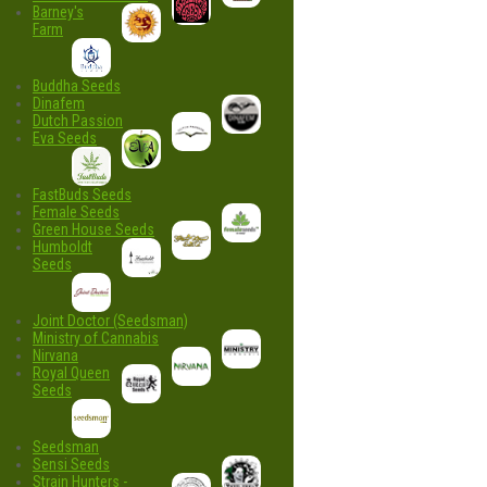
Barney's
Farm
Buddha Seeds
Dinafem
Dutch Passion
Eva Seeds
FastBuds Seeds
Female Seeds
Green House Seeds
Humboldt
Seeds
Joint Doctor (Seedsman)
Ministry of Cannabis
Nirvana
Royal Queen
Seeds
Seedsman
Sensi Seeds
Strain Hunters -