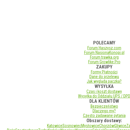
POLECAMY
Forum Haszysz.com
Forum NasionaKonopi.pl
Forum trawka.org
Forum Growlike.Pro
ZAKUPY
Formy Płatności
Dane do przelewu
Jak wygląda paczka?
WYSYŁKA
Czas i koszt dostawy
Wysyłka do Oddziału UPS / DP
DLA KLIENTÓW
Bezpieczeństwo
Dlaczego my?
Często zadawane pytania
Obszary dostawy:
Katowice
Sosnowiec
Mysłowice
Chorzów
Gliwice
Z