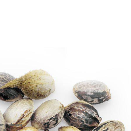
any z odmianą
g/m2.