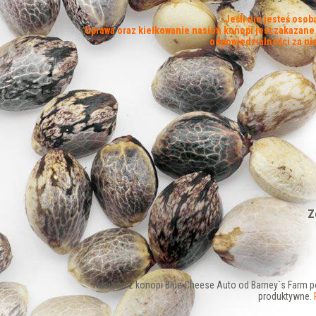
Jeśli nie jesteś oso
Uprawa oraz kiełkowanie nasion konopi jest zakazane w
odpowiedzialności za n
Z
Nasiona z konopi Blue Cheese Auto od Barney`s Farm p
produktywne.