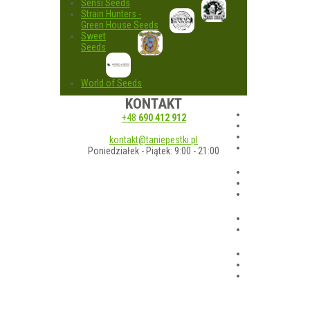
Sensi Seeds
Strain Hunters -
Green House Seeds
Sweet
Seeds
World of Seeds
KONTAKT
+48
690 412 912
kontakt@taniepestki.pl
Poniedziałek - Piątek: 9:00 - 21:00