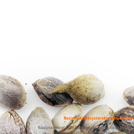
Nasiona kolekcjonerskie, wyłącznie d
Nasiona konopi Auto Daiquiri Lime bazują na unikalnym 
fotoperiodyczną USA Sour Diesel. Są gotowe do 