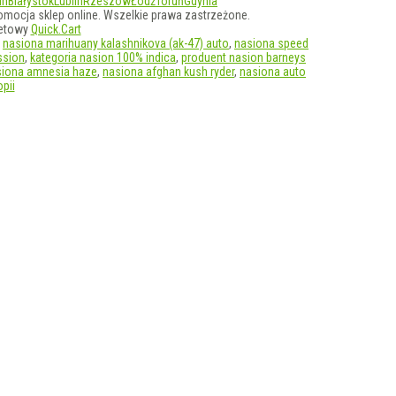
in
Białystok
Lublin
Rzeszów
Łódź
Toruń
Gdynia
omocja sklep online. Wszelkie prawa zastrzeżone.
netowy
Quick.Cart
,
nasiona marihuany kalashnikova (ak-47) auto
,
nasiona speed
ssion
,
kategoria nasion 100% indica
,
produent nasion barneys
siona amnesia haze
,
nasiona afghan kush ryder
,
nasiona auto
pii