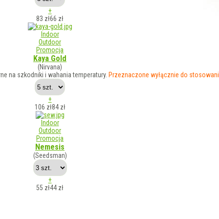
+
83 zł
66
zł
Indoor
Outdoor
Promocja
Kaya Gold
(Nirvana)
ne na szkodniki i wahania temperatury.
Przeznaczone wyłącznie do stosowania
+
106 zł
84
zł
Indoor
Outdoor
Promocja
Nemesis
(Seedsman)
+
55 zł
44
zł