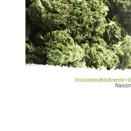
Strona główna
|
Autoflowering
»
G
Nasio