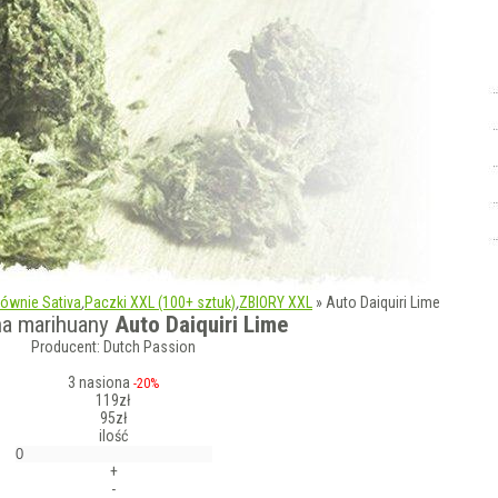
łównie Sativa
,
Paczki XXL (100+ sztuk)
,
ZBIORY XXL
»
Auto Daiquiri Lime
na marihuany
Auto Daiquiri Lime
Producent: Dutch Passion
3 nasiona
-20%
119zł
95zł
ilość
+
-