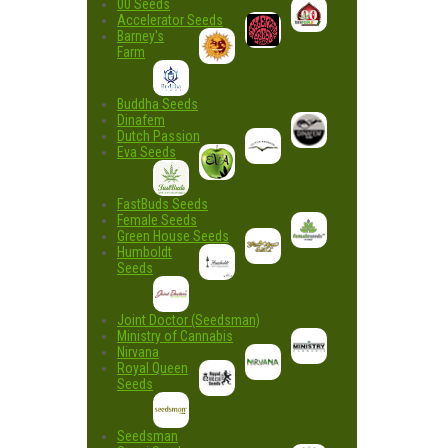
00 Seeds
Accelerator Seeds
Barney's
Farm
Buddha Seeds
Dinafem
Dutch Passion
Eva Seeds
FastBuds Seeds
Female Seeds
Green House Seeds
Humboldt
Seeds
Joint Doctor (Seedsman)
Ministry of Cannabis
Nirvana
Royal Queen
Seeds
Seedsman