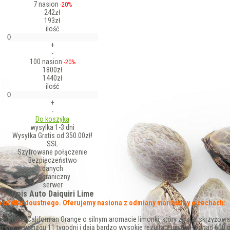
7 nasion
-20%
242zł
193zł
ilość
+
-
100 nasion
-20%
1800zł
1440zł
ilość
+
-
Do koszyka
wysylka 1-3 dni
Wysyłka Gratis od 350.00zł!
SSL
Szyfrowane połączenie
Bezpieczeństwo
danych
Zagraniczny
serwer
Opis Auto Daiquiri Lime
o użytku doustnego. Oferujemy nasiona z odmiany marihuany o cechach:
fenotypie Californian Orange o silnym aromacie limonki, który został skrzyżow
startu w ciągu 11 tygodni i dają bardzo wysokie rezultaty użycia - ponad 600 