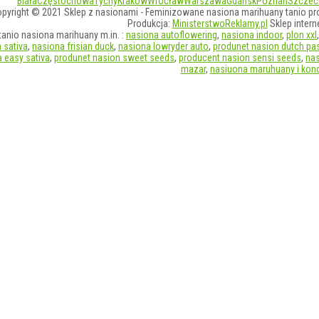
Biała
Częstochowa
Tychy
Kraków
Wrocław
Warszawa
Gdańsk
Poznań
Szczec
pyright © 2021 Sklep z nasionami - Feminizowane nasiona marihuany tanio pr
Produkcja:
MinisterstwoReklamy.pl
Sklep inter
anio nasiona marihuany m.in. :
nasiona autoflowering
,
nasiona indoor
,
plon xxl
 sativa
,
nasiona frisian duck
,
nasiona lowryder auto
,
produnet nasion dutch pa
 easy sativa
,
produnet nasion sweet seeds
,
producent nasion sensi seeds
,
na
mazar
,
nasiuona maruhuany i kono