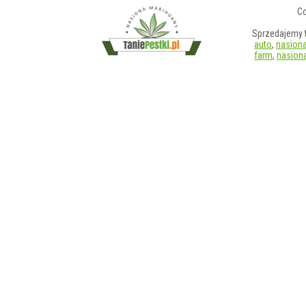
Co
Sprzedajemy t
auto
,
nasiona
farm
,
nasiona