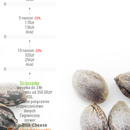
+
-
5 nasion
-20%
170zł
136zł
ilość
+
-
10 nasion
-20%
320zł
256zł
ilość
+
-
Do koszyka
wysyłka do 24h
Wysyłka Gratis od 350.00zł!
SSL
Szyfrowane połączenie
Bezpieczeństwo
danych
Zagraniczny
serwer
Opis Blue Cheese