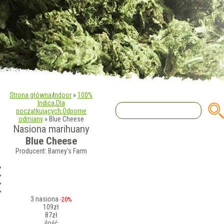
Strona główna
|
Indoor
»
100%
Indica
,
Dla
początkujących
,
Odporne
odmiany
»
Blue Cheese
Nasiona marihuany
Blue Cheese
Producent: Barney's Farm
3 nasiona
-20%
109zł
87zł
ilość