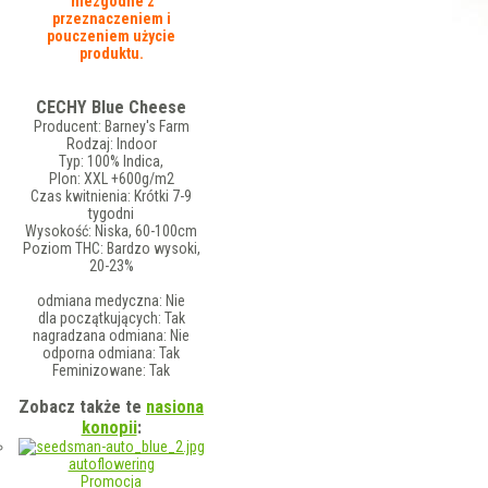
niezgodne z
przeznaczeniem i
pouczeniem użycie
produktu.
CECHY Blue Cheese
Producent:
Barney's Farm
Rodzaj:
Indoor
Typ:
100% Indica,
Plon:
XXL +600g/m2
Czas kwitnienia:
Krótki 7-9
tygodni
Wysokość:
Niska, 60-100cm
Poziom THC:
Bardzo wysoki,
20-23%
odmiana medyczna:
Nie
dla początkujących:
Tak
nagradzana odmiana:
Nie
odporna odmiana:
Tak
Feminizowane:
Tak
Zobacz także te
nasiona
konopii
:
autoflowering
Promocja