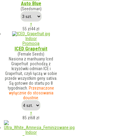
Auto Blue
(Seedsman)
+
55 zł
44
zł
Indoor
Promocja
ICED Grapefruit
(Female Seeds)
Nasiona z marihuany Iced
Grapefruit pochodzą z
krzyżówki odmian ICE i
Grapefruit, czyli łączą w sobie
przede wszystkim geny sativa.
Są gotowe do startu po 8
tygodniach.
Przeznaczone
wyłącznie do stosowania
doustnie.
+
85 zł
68
zł
Indoor