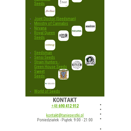
Seeds
Joint Doctor (Seedsman)
Ministry of Cannabis
Nirvana
Royal Queen
Seeds
Seedsman
Sensi Seeds
Strain Hunters -
Green House Seeds
Sweet
Seeds
World of Seeds
KONTAKT
+48
690 412 912
kontakt@taniepestki.pl
Poniedziałek - Piątek: 9:00 - 21:00