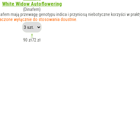
White Widow Autoflowering
(Dinafem)
nafem mają przewagę genotypu indica i przyniosą niebotyczne korzyści w prak
aczone wyłącznie do stosowania doustnie.
+
90 zł
72
zł