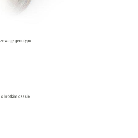
przewagę genotypu
 o krótkim czasie