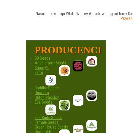
Nasiona z konopi White Widow Autoflowering od firmy Di
Przezn
PRODUCENCI
00 Seeds
Accelerator Seeds
Barney's
Farm
Buddha Seeds
Dinafem
Dutch Passion
Eva Seeds
FastBuds Seeds
Female Seeds
Green House Seeds
Humboldt