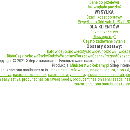
Dane do przelewu
Jak wygląda paczka?
WYSYŁKA
Czas i koszt dostawy
Wysyłka do Oddziału UPS / DP
DLA KLIENTÓW
Bezpieczeństwo
Dlaczego my?
Często zadawane pytania
Obszary dostawy:
Katowice
Sosnowiec
Mysłowice
Chorzów
Gliwice
Z
Biała
Częstochowa
Tychy
Kraków
Wrocław
Warszawa
Gdańsk
Poznań
Szczec
pyright © 2021 Sklep z nasionami - Feminizowane nasiona marihuany tanio pr
Produkcja:
MinisterstwoReklamy.pl
Sklep inter
anio nasiona marihuany m.in. :
nasiona autoflowering
,
nasiona indoor
,
plon xxl
 sativa
,
nasiona frisian duck
,
nasiona lowryder auto
,
produnet nasion dutch pa
 easy sativa
,
produnet nasion sweet seeds
,
producent nasion sensi seeds
,
na
mazar
,
nasiuona maruhuany i kono