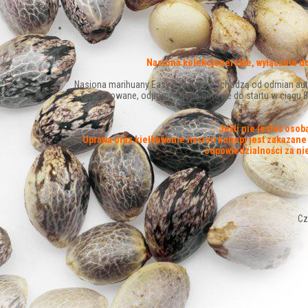
Nasiona kolekcjonerskie, wyłącznie d
Nasiona marihuany Easy Bud Auto pochodzą od odmian autom
feminizowane, odporne i będą gotowe do startu w ciągu 8
Jeśli nie jesteś oso
Uprawa oraz kiełkowanie nasion konopi jest zakazane w
odpowiedzialności za n
Cz