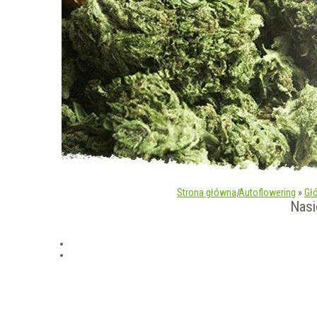
Strona główna
|
Autoflowering
»
Głó
Nasi