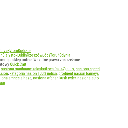
D
abrze
Bytom
Bielsko-
in
Białystok
Lublin
Rzeszów
Łódź
Toruń
Gdynia
omocja sklep online. Wszelkie prawa zastrzeżone.
netowy
Quick.Cart
,
nasiona marihuany kalashnikova (ak-47) auto
,
nasiona speed
ssion
,
kategoria nasion 100% indica
,
produent nasion barneys
siona amnesia haze
,
nasiona afghan kush ryder
,
nasiona auto
pii