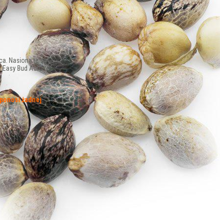
a. Nasiona te są
h Easy Bud Auto
 ponosi żadnej