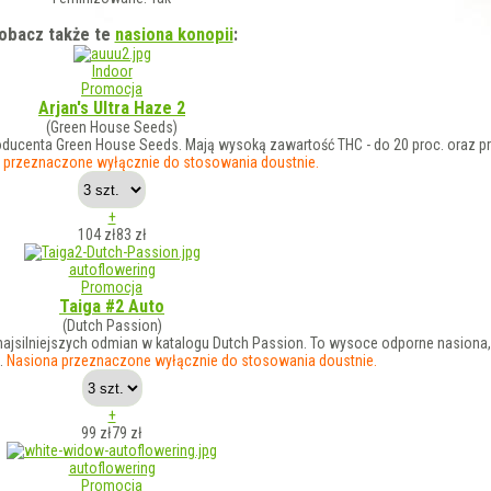
obacz także te
nasiona konopii
:
Indoor
Promocja
Arjan's Ultra Haze 2
(Green House Seeds)
roducenta Green House Seeds. Mają wysoką zawartość THC - do 20 proc. oraz 
 przeznaczone wyłącznie do stosowania doustnie.
+
104 zł
83
zł
autoflowering
Promocja
Taiga #2 Auto
(Dutch Passion)
najsilniejszych odmian w katalogu Dutch Passion. To wysoce odporne nasiona,
.
Nasiona przeznaczone wyłącznie do stosowania doustnie.
+
99 zł
79
zł
autoflowering
Promocja