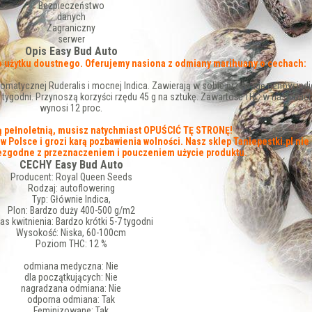
Bezpieczeństwo
danych
Zagraniczny
serwer
Opis Easy Bud Auto
o użytku doustnego. Oferujemy nasiona z odmiany marihuany o cechach:
atycznej Ruderalis i mocnej Indica. Zawierają w sobie przewagę genów indic
 tygodni. Przynoszą korzyści rzędu 45 g na sztukę. Zawartość THC w nasionac
wynosi 12 proc.
bą pełnoletnią, musisz natychmiast OPUŚCIĆ TĘ STRONĘ!
 Polsce i grozi karą pozbawienia wolności. Nasz sklep Taniepestki.pl nie
iezgodne z przeznaczeniem i pouczeniem użycie produktu.
CECHY Easy Bud Auto
Producent:
Royal Queen Seeds
Rodzaj:
autoflowering
Typ:
Głównie Indica,
Plon:
Bardzo duży 400-500 g/m2
as kwitnienia:
Bardzo krótki 5-7 tygodni
Wysokość:
Niska, 60-100cm
Poziom THC:
12 %
odmiana medyczna:
Nie
dla początkujących:
Nie
nagradzana odmiana:
Nie
odporna odmiana:
Tak
Feminizowane:
Tak