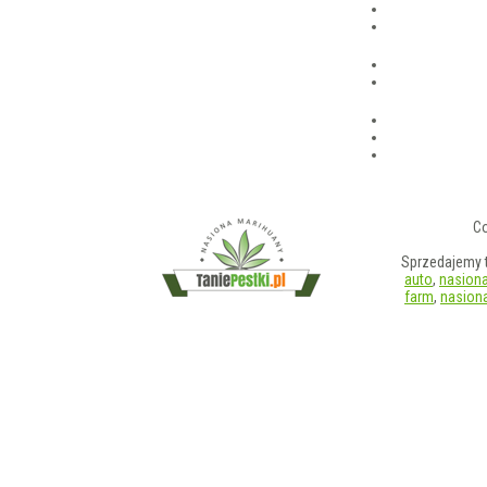
Co
Sprzedajemy t
auto
,
nasiona
farm
,
nasiona