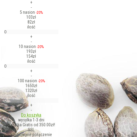
+
-
5 nasion
-20%
103zł
82zł
ilość
+
-
10 nasion
-20%
193zł
154zł
ilość
+
-
100 nasion
-20%
1650zł
1320zł
ilość
+
-
Do koszyka
wysylka 1-3 dni
Wysyłka Gratis od 350.00zł!
SSL
Szyfrowane połączenie