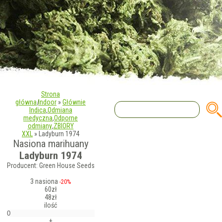
Strona
główna
|
Indoor
»
Głównie
Indica
,
Odmiana
medyczna
,
Odporne
odmiany
,
ZBIORY
XXL
»
Ladyburn 1974
Nasiona marihuany
Ladyburn 1974
Producent: Green House Seeds
3 nasiona
-20%
60zł
48zł
ilość
+