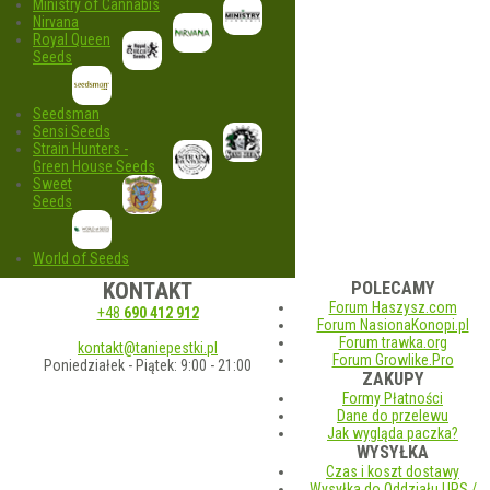
Ministry of Cannabis
Nirvana
Royal Queen
Seeds
Seedsman
Sensi Seeds
Strain Hunters -
Green House Seeds
Sweet
Seeds
World of Seeds
KONTAKT
POLECAMY
Forum Haszysz.com
+48
690 412 912
Forum NasionaKonopi.pl
Forum trawka.org
kontakt@taniepestki.pl
Forum Growlike.Pro
Poniedziałek - Piątek: 9:00 - 21:00
ZAKUPY
Formy Płatności
Dane do przelewu
Jak wygląda paczka?
WYSYŁKA
Czas i koszt dostawy
Wysyłka do Oddziału UPS /