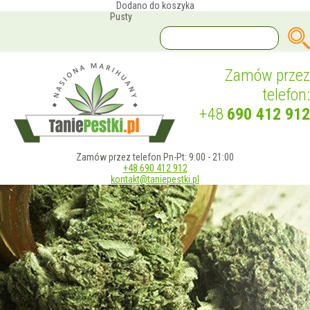
Dodano do koszyka
Pusty
Zamów przez
telefon:
+48
690 412 912
Zamów przez telefon Pn-Pt: 9:00 - 21:00
+48 690 412 912
kontakt@taniepestki.pl