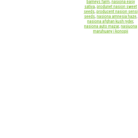
barneys farm
,
nasiona easy
sativa
,
produnet nasion sweet
seeds
,
producent nasion sensi
seeds
,
nasiona amnesia haze
,
nasiona afghan kush ryder
,
nasiona auto mazar
,
nasiuona
maruhuany i konopii