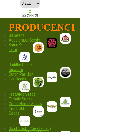
+
55 zł
44
zł
PRODUCENCI
00 Seeds
Accelerator Seeds
Barney's
Farm
Buddha Seeds
Dinafem
Dutch Passion
Eva Seeds
FastBuds Seeds
Female Seeds
Green House Seeds
Humboldt
Seeds
Joint Doctor (Seedsman)