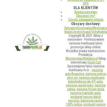
DPD
DLA KLIENTÓW
Bezpieczeństwo
Dlaczego my?
Często zadawane pytania
Obszary dostawy:
Katowice
Sosnowiec
Mysłowic
Biała
Częstochowa
Tychy
Krakó
Copyright © 2021 Sklep z
nasionami - Feminizowane
nasiona marihuany tanio
promocja sklep online.
Wszelkie prawa zastrzeżone.
Produkcja:
MinisterstwoReklamy.pl
Sklep
internetowy
Quick.Cart
Sprzedajemy tanio nasiona
marihuany m.in. :
nasiona
autoflowering
,
nasiona indoor
,
plon xxl
,
nasiona marihuany
kalashnikova (ak-47) auto
,
nasiona speed auto
,
nasiona
sativa
,
nasiona frisian duck
,
nasiona lowryder auto
,
produnet nasion dutch
passion
,
kategoria nasion
100% indica
,
produent nasion