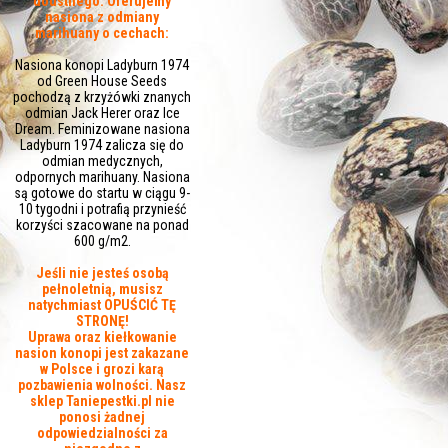
doustnego. Oferujemy
nasiona z odmiany
marihuany o cechach:
Nasiona konopi Ladyburn 1974
od Green House Seeds
pochodzą z krzyżówki znanych
odmian Jack Herer oraz Ice
Dream. Feminizowane nasiona
Ladyburn 1974 zalicza się do
odmian medycznych,
odpornych marihuany. Nasiona
są gotowe do startu w ciągu 9-
10 tygodni i potrafią przynieść
korzyści szacowane na ponad
600 g/m2.
Jeśli nie jesteś osobą
pełnoletnią, musisz
natychmiast OPUŚCIĆ TĘ
STRONĘ!
Uprawa oraz kiełkowanie
nasion konopi jest zakazane
w Polsce i grozi karą
pozbawienia wolności. Nasz
sklep Taniepestki.pl nie
ponosi żadnej
odpowiedzialności za