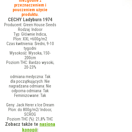
niezgodne z
przeznaczeniem i
pouczeniem użycie
produktu.
CECHY Ladyburn 1974
Producent:
Green House Seeds
Rodzaj:
Indoor
Typ:
Głównie Indica,
Plon:
XXL +600g/m2
Czas kwitnienia:
Średni, 9-10
tygodni
Wysokość:
Wysoka, 150-
200cm
Poziom THC:
Bardzo wysoki,
20-23%
odmiana medyczna:
Tak
dla początkujących:
Nie
nagradzana odmiana:
Nie
odporna odmiana:
Tak
Feminizowane:
Tak
Geny:
Jack Herer x Ice Dream
Plon:
do 800g/m2/ Indoor,
SCROG
Poziom THC (%):
21,8% THC
Zobacz także te
nasiona
konopii
: