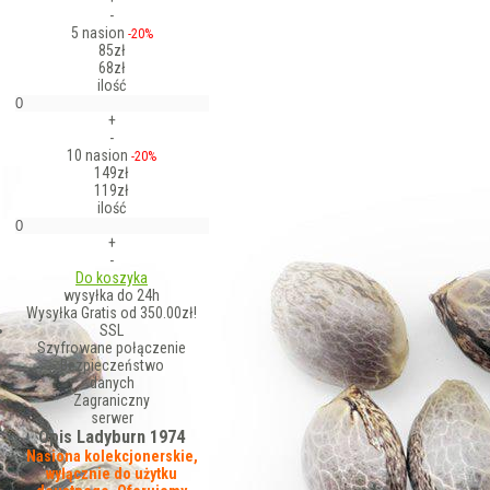
-
5 nasion
-20%
85zł
68zł
ilość
+
-
10 nasion
-20%
149zł
119zł
ilość
+
-
Do koszyka
wysyłka do 24h
Wysyłka Gratis od 350.00zł!
SSL
Szyfrowane połączenie
Bezpieczeństwo
danych
Zagraniczny
serwer
Opis Ladyburn 1974
Nasiona kolekcjonerskie,
wyłącznie do użytku