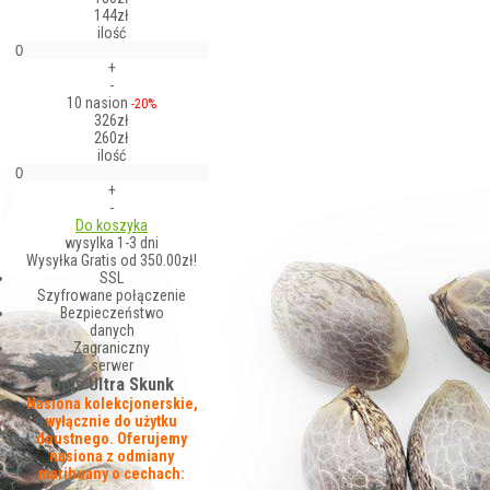
144zł
ilość
+
-
10 nasion
-20%
326zł
260zł
ilość
+
-
Do koszyka
wysylka 1-3 dni
Wysyłka Gratis od 350.00zł!
SSL
Szyfrowane połączenie
Bezpieczeństwo
danych
Zagraniczny
serwer
Opis Ultra Skunk
Nasiona kolekcjonerskie,
wyłącznie do użytku
doustnego. Oferujemy
nasiona z odmiany
marihuany o cechach: