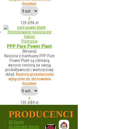
doustnie.
+
120 zł
96
zł
Indoor
Promocja
PPP Pure Power Plant
(Nirvana)
Nasiona z marihuany PPP Pure
Power Plant są odmianą
wysoce cenioną za swoją
produktywność i wartościowy
skład.
Nasiona przeznaczone
wyłącznie do stosowania
doustnie.
+
105 zł
84
zł
PRODUCENCI
00 Seeds
Accelerator Seeds