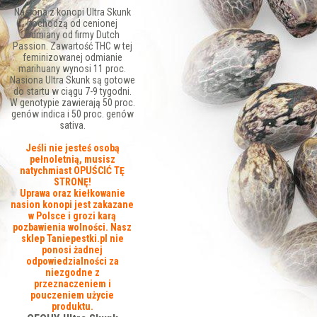
Nasiona z konopi Ultra Skunk
pochodzą od cenionej
odmiany od firmy Dutch
Passion. Zawartość THC w tej
feminizowanej odmianie
marihuany wynosi 11 proc.
Nasiona Ultra Skunk są gotowe
do startu w ciągu 7-9 tygodni.
W genotypie zawierają 50 proc.
genów indica i 50 proc. genów
sativa.
Jeśli nie jesteś osobą
pełnoletnią, musisz
natychmiast OPUŚCIĆ TĘ
STRONĘ!
Uprawa oraz kiełkowanie
nasion konopi jest zakazane
w Polsce i grozi karą
pozbawienia wolności. Nasz
sklep Taniepestki.pl nie
ponosi żadnej
odpowiedzialności za
niezgodne z
przeznaczeniem i
pouczeniem użycie
produktu.