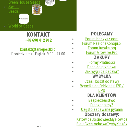
Green House Seeds
Sweet
Seeds
World of Seeds
KONTAKT
POLECAMY
Forum Haszysz.com
+48
690 412 912
Forum NasionaKonopi.pl
Forum trawka.org
kontakt@taniepestki.pl
Forum Growlike.Pro
Poniedziałek - Piątek: 9:00 - 21:00
ZAKUPY
Formy Płatności
Dane do przelewu
Jak wygląda paczka?
WYSYŁKA
Czas i koszt dostawy
Wysyłka do Oddziału UPS /
DPD
DLA KLIENTÓW
Bezpieczeństwo
Dlaczego my?
Często zadawane pytania
Obszary dostawy:
Katowice
Sosnowiec
Mysłowic
Biała
Częstochowa
Tychy
Krakó