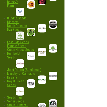
Barney's
Farm
Buddha Seeds
Dinafem
Dutch Passion
Eva Seeds
FastBuds Seeds
Female Seeds
Green House Seeds
Humboldt
Seeds
Joint Doctor (Seedsman)
Ministry of Cannabis
Nirvana
Royal Queen
Seeds
Seedsman
Sensi Seeds
Strain Hunters -