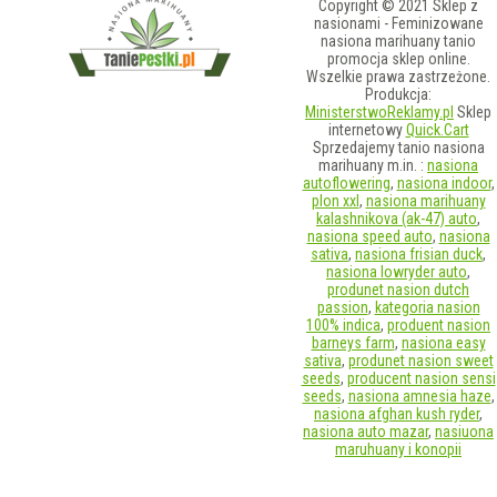
Copyright © 2021 Sklep z
nasionami - Feminizowane
nasiona marihuany tanio
promocja sklep online.
Wszelkie prawa zastrzeżone.
Produkcja:
MinisterstwoReklamy.pl
Sklep
internetowy
Quick.Cart
Sprzedajemy tanio nasiona
marihuany m.in. :
nasiona
autoflowering
,
nasiona indoor
,
plon xxl
,
nasiona marihuany
kalashnikova (ak-47) auto
,
nasiona speed auto
,
nasiona
sativa
,
nasiona frisian duck
,
nasiona lowryder auto
,
produnet nasion dutch
passion
,
kategoria nasion
100% indica
,
produent nasion
barneys farm
,
nasiona easy
sativa
,
produnet nasion sweet
seeds
,
producent nasion sensi
seeds
,
nasiona amnesia haze
,
nasiona afghan kush ryder
,
nasiona auto mazar
,
nasiuona
maruhuany i konopii