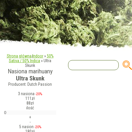
Strona główna
|
Indoor
»
50%
Sativa / 50% Indica
»
Ultra
Skunk
Nasiona marihuany
Ultra Skunk
Producent: Dutch Passion
3 nasiona
-20%
111zł
88zł
ilość
+
-
5 nasion
-20%
180zł