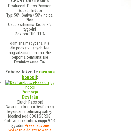
CECHY Ultra Skunk
Producent:
Dutch Passion
Rodzaj:
Indoor
Typ:
50% Sativa / 50% Indica,
Plon:
Czas kwitnienia:
Krótki 7-9
tygodni
Poziom THC:
11 %
odmiana medyczna:
Nie
dla początkujących:
Nie
nagradzana odmiana:
Nie
odporna odmiana:
Nie
Feminizowane:
Tak
Zobacz także te
nasiona
konopii
:
Indoor
Promocja
Desfrán
(Dutch Passion)
Nasiona z konopi Desfrán są
legendarną odmianą sativy,
idealnej pod SOG i SCROG.
Gotowe do startu w ciągu 9-10
tygodni.
Przeznaczone
wyłącznie do stosowania