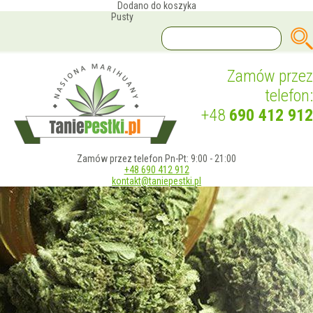
Dodano do koszyka
Pusty
Zamów przez
telefon:
+48
690 412 912
Zamów przez telefon Pn-Pt: 9:00 - 21:00
+48 690 412 912
kontakt@taniepestki.pl