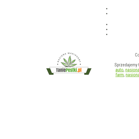
Co
Sprzedajemy t
auto
,
nasiona
farm
,
nasiona