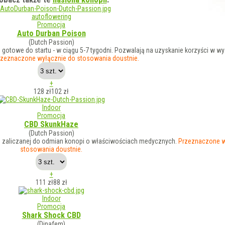
autoflowering
Promocja
Auto Durban Poison
(Dutch Passion)
gotowe do startu - w ciągu 5-7 tygodni. Pozwalają na uzyskanie korzyści w w
rzeznaczone wyłącznie do stosowania doustnie.
+
128 zł
102
zł
Indoor
Promocja
CBD SkunkHaze
(Dutch Passion)
), zaliczanej do odmian konopi o właściwościach medycznych.
Przeznaczone w
stosowania doustnie.
+
111 zł
88
zł
Indoor
Promocja
Shark Shock CBD
(Dinafem)