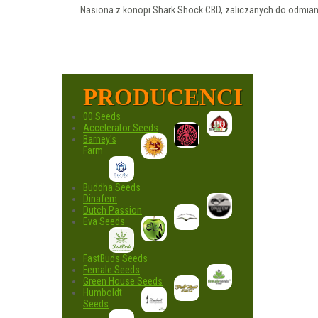
Nasiona z konopi Shark Shock CBD, zaliczanych do odmian 
PRODUCENCI
00 Seeds
Accelerator Seeds
Barney's
Farm
Buddha Seeds
Dinafem
Dutch Passion
Eva Seeds
FastBuds Seeds
Female Seeds
Green House Seeds
Humboldt
Seeds