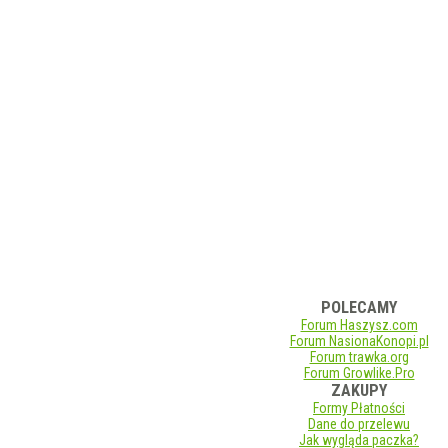
POLECAMY
Forum Haszysz.com
Forum NasionaKonopi.pl
Forum trawka.org
Forum Growlike.Pro
ZAKUPY
Formy Płatności
Dane do przelewu
Jak wygląda paczka?