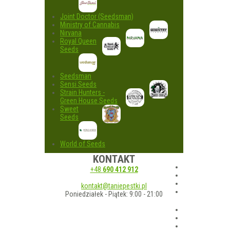
Joint Doctor (Seedsman)
Ministry of Cannabis
Nirvana
Royal Queen
Seeds
Seedsman
Sensi Seeds
Strain Hunters -
Green House Seeds
Sweet
Seeds
World of Seeds
KONTAKT
+48
690 412 912
kontakt@taniepestki.pl
Poniedziałek - Piątek: 9:00 - 21:00