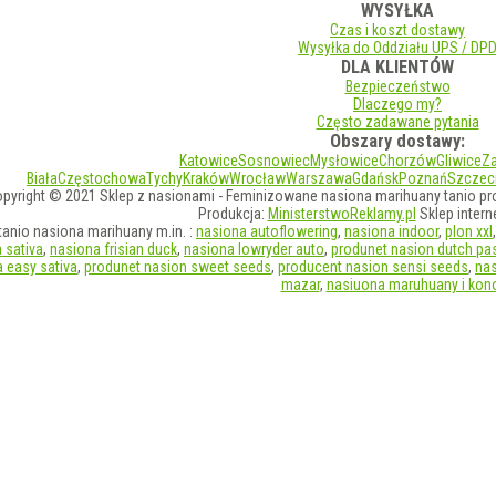
WYSYŁKA
Czas i koszt dostawy
Wysyłka do Oddziału UPS / DP
DLA KLIENTÓW
Bezpieczeństwo
Dlaczego my?
Często zadawane pytania
Obszary dostawy:
Katowice
Sosnowiec
Mysłowice
Chorzów
Gliwice
Z
Biała
Częstochowa
Tychy
Kraków
Wrocław
Warszawa
Gdańsk
Poznań
Szczec
pyright © 2021 Sklep z nasionami - Feminizowane nasiona marihuany tanio pr
Produkcja:
MinisterstwoReklamy.pl
Sklep inter
anio nasiona marihuany m.in. :
nasiona autoflowering
,
nasiona indoor
,
plon xxl
 sativa
,
nasiona frisian duck
,
nasiona lowryder auto
,
produnet nasion dutch pa
 easy sativa
,
produnet nasion sweet seeds
,
producent nasion sensi seeds
,
na
mazar
,
nasiuona maruhuany i kono