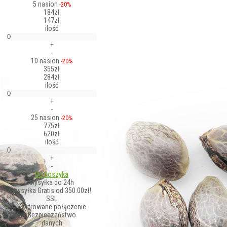
5 nasion
-20%
184zł
147zł
ilość
+
-
10 nasion
-20%
355zł
284zł
ilość
+
-
25 nasion
-20%
775zł
620zł
ilość
+
-
Do koszyka
wysyłka do 24h
Wysyłka Gratis od 350.00zł!
SSL
Szyfrowane połączenie
Bezpieczeństwo
danych