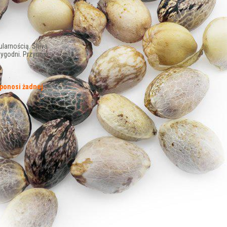
larnością. Shiva
tygodni. Przynosi
 ponosi żadnej