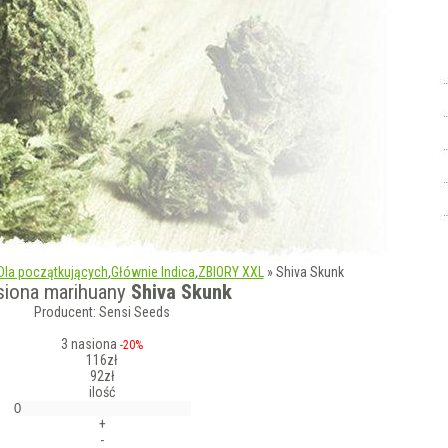
Dla początkujących
,
Głównie Indica
,
ZBIORY XXL
»
Shiva Skunk
siona marihuany
Shiva Skunk
Producent: Sensi Seeds
3 nasiona
-20%
116zł
92zł
ilość
+
-