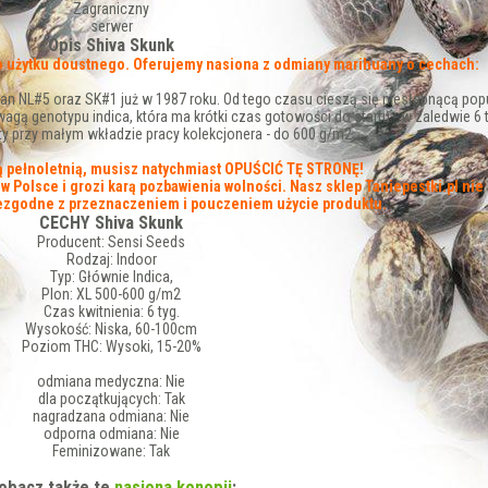
Zagraniczny
serwer
Opis Shiva Skunk
o użytku doustnego. Oferujemy nasiona z odmiany marihuany o cechach:
n NL#5 oraz SK#1 już w 1987 roku. Od tego czasu cieszą się niesłabnącą popu
gą genotypu indica, która ma krótki czas gotowości do startu - w zaledwie 6 
aty przy małym wkładzie pracy kolekcjonera - do 600 g/m2.
bą pełnoletnią, musisz natychmiast OPUŚCIĆ TĘ STRONĘ!
 Polsce i grozi karą pozbawienia wolności. Nasz sklep Taniepestki.pl nie
iezgodne z przeznaczeniem i pouczeniem użycie produktu.
CECHY Shiva Skunk
Producent:
Sensi Seeds
Rodzaj:
Indoor
Typ:
Głównie Indica,
Plon:
XL 500-600 g/m2
Czas kwitnienia:
6 tyg.
Wysokość:
Niska, 60-100cm
Poziom THC:
Wysoki, 15-20%
odmiana medyczna:
Nie
dla początkujących:
Tak
nagradzana odmiana:
Nie
odporna odmiana:
Nie
Feminizowane:
Tak
obacz także te
nasiona konopii
: