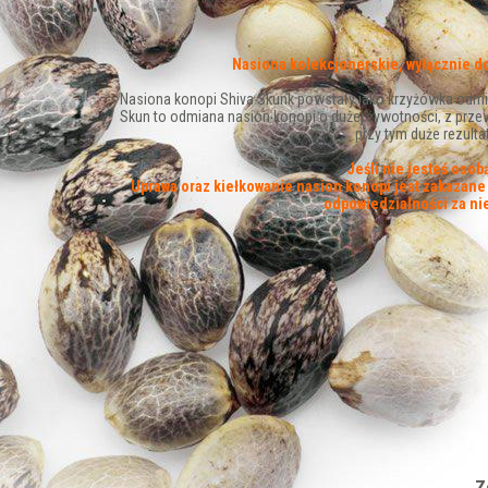
Nasiona kolekcjonerskie, wyłącznie d
Nasiona konopi Shiva Skunk powstały jako krzyżówka odmia
Skun to odmiana nasion konopi o dużej żywotności, z przewa
przy tym duże rezult
Jeśli nie jesteś oso
Uprawa oraz kiełkowanie nasion konopi jest zakazane w
odpowiedzialności za n
Z