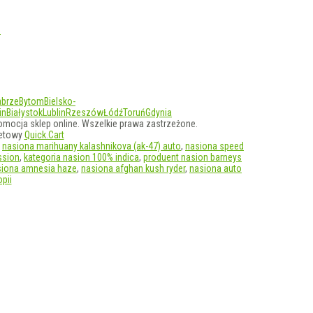
D
abrze
Bytom
Bielsko-
in
Białystok
Lublin
Rzeszów
Łódź
Toruń
Gdynia
omocja sklep online. Wszelkie prawa zastrzeżone.
netowy
Quick.Cart
,
nasiona marihuany kalashnikova (ak-47) auto
,
nasiona speed
ssion
,
kategoria nasion 100% indica
,
produent nasion barneys
siona amnesia haze
,
nasiona afghan kush ryder
,
nasiona auto
pii